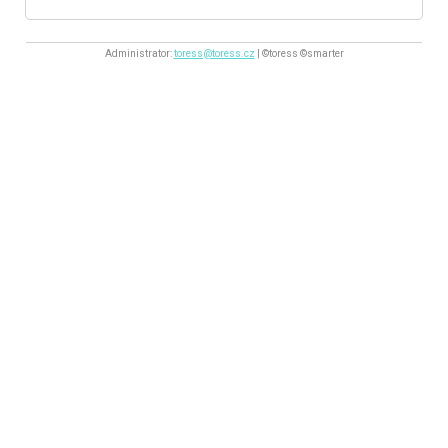
Administrator:
toress@toress.cz
| ©toress ©smarter